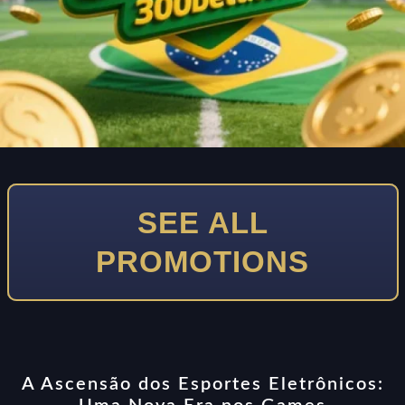
SEE ALL
PROMOTIONS
A Ascensão dos Esportes Eletrônicos: