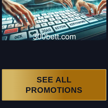
SEE ALL
PROMOTIONS