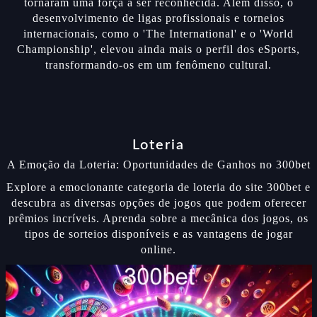
tornaram uma força a ser reconhecida. Além disso, o
desenvolvimento de ligas profissionais e torneios
internacionais, como o 'The International' e o 'World
Championship', elevou ainda mais o perfil dos eSports,
transformando-os em um fenômeno cultural.
Loteria
A Emoção da Loteria: Oportunidades de Ganhos no 300bet
Explore a emocionante categoria de loteria do site 300bet e
descubra as diversas opções de jogos que podem oferecer
prêmios incríveis. Aprenda sobre a mecânica dos jogos, os
tipos de sorteios disponíveis e as vantagens de jogar
online.